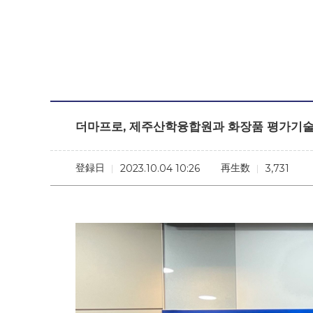
더마프로, 제주산학융합원과 화장품 평가기술
登録日
再生数
2023.10.04 10:26
3,731